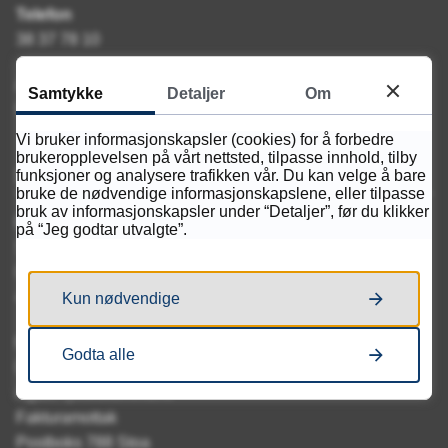
Telefon
38 37 78 10
Åpningstider
Samtykke
Detaljer
Om
Mandag - Torsdag kl. 08.15 - 15.15
Vi bruker informasjonskapsler (cookies) for å forbedre
brukeropplevelsen på vårt nettsted, tilpasse innhold, tilby
Skriv til oss
funksjoner og analysere trafikken vår. Du kan velge å bare
bruke de nødvendige informasjonskapslene, eller tilpasse
bruk av informasjonskapsler under “Detaljer”, før du klikker
Postadresse:
på “Jeg godtar utvalgte”.
Sirdal videregående skole
Postboks 788 Stoa
4809 Arendal
Kun nødvendige
Fakturaadresse
:
Godta alle
EHF: 921 707 134
Agder fylkeskommune
Fakturamottak
Postboks 788 Stoa