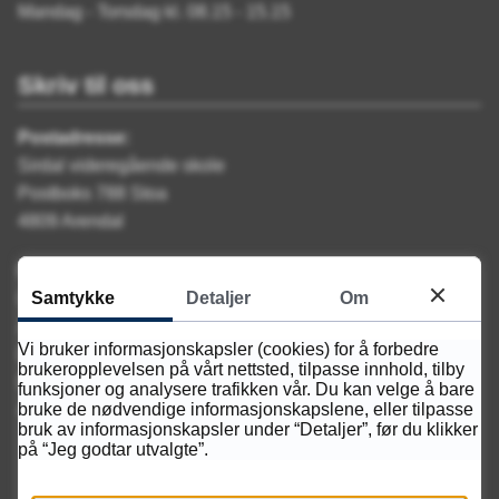
Mandag - Torsdag kl. 08.15 - 15.15
Skriv til oss
Postadresse:
Sirdal videregående skole
Postboks 788 Stoa
4809 Arendal
Fakturaadresse
:
Samtykke
Detaljer
Om
EHF: 921 707 134
Agder fylkeskommune
Vi bruker informasjonskapsler (cookies) for å forbedre
Fakturamottak
brukeropplevelsen på vårt nettsted, tilpasse innhold, tilby
Postboks 788 Stoa
funksjoner og analysere trafikken vår. Du kan velge å bare
bruke de nødvendige informasjonskapslene, eller tilpasse
4809 Arendal
bruk av informasjonskapsler under “Detaljer”, før du klikker
på “Jeg godtar utvalgte”.