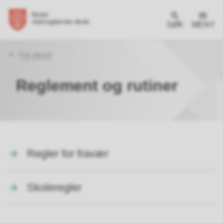
SØK
MENY
Du
For elever
er
her:
Reglement og rutiner
Regler for fravær
Skoleregler