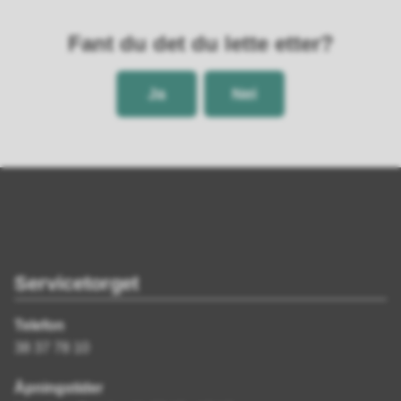
Fant du det du lette etter?
Ja
Nei
Servicetorget
Telefon
38 37 78 10
Åpningstider